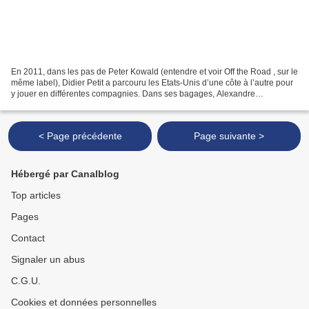
En 2011, dans les pas de Peter Kowald (entendre et voir Off the Road , sur le
même label), Didier Petit a parcouru les Etats-Unis d’une côte à l’autre pour
y jouer en différentes compagnies. Dans ses bagages, Alexandre
Pierrepont, qui put lui conseiller...
< Page précédente
Page suivante >
Hébergé par Canalblog
Top articles
Pages
Contact
Signaler un abus
C.G.U.
Cookies et données personnelles