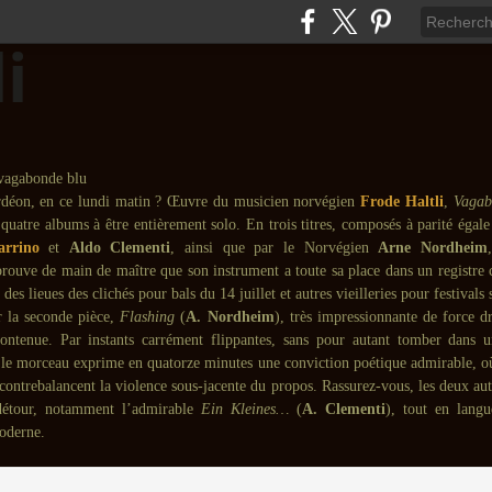
rdéon, en ce lundi matin ? Œuvre du musicien norvégien
Frode Haltli
,
Vagab
quatre albums à être entièrement solo. En trois titres, composés à parité égale 
arrino
et
Aldo Clementi
, ainsi que par le Norvégien
Arne Nordheim
prouve de main de maître que son instrument a toute sa place dans un registre
à des lieues des clichés pour bals du 14 juillet et autres vieilleries pour festivals 
 la seconde pièce,
Flashing
(
A. Nordheim
), très impressionnante de force d
contenue. Par instants carrément flippantes, sans pour autant tomber dans 
 le morceau exprime en quatorze minutes une conviction poétique admirable, où 
 contrebalancent la violence sous-jacente du propos. Rassurez-vous, les deux autr
détour, notamment l’admirable
Ein Kleines…
(
A. Clementi
), tout en langu
oderne.