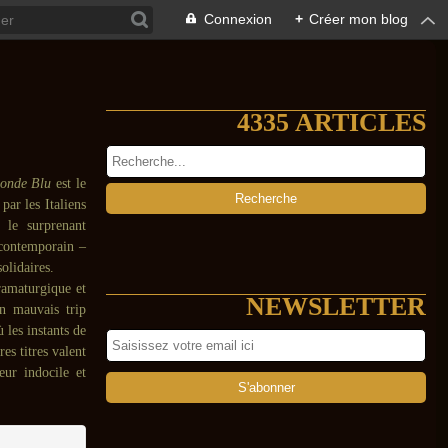
Connexion
+
Créer mon blog
4335 ARTICLES
onde Blu
est le
par les Italiens
, le surprenant
 contemporain –
solidaires.
ramaturgique et
NEWSLETTER
un mauvais trip
les instants de
es titres valent
eur indocile et