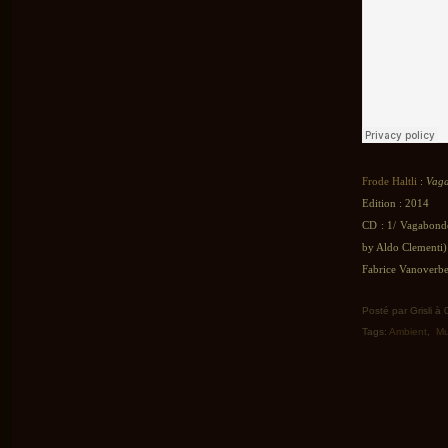
Frode Haltli
:
Vag
Edition : 2014
CD : 1/ Vagabonde
by Aldo Clementi)
Fabrice Vanoverbe
Posté par Grisli à
Tags:
Ambient
,
Mu