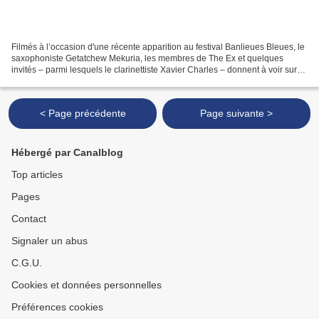
Filmés à l’occasion d'une récente apparition au festival Banlieues Bleues, le
saxophoniste Getatchew Mekuria, les membres de The Ex et quelques
invités – parmi lesquels le clarinettiste Xavier Charles – donnent à voir sur
11 Ethio Punk Songs ce qu’ils...
< Page précédente
Page suivante >
Hébergé par Canalblog
Top articles
Pages
Contact
Signaler un abus
C.G.U.
Cookies et données personnelles
Préférences cookies