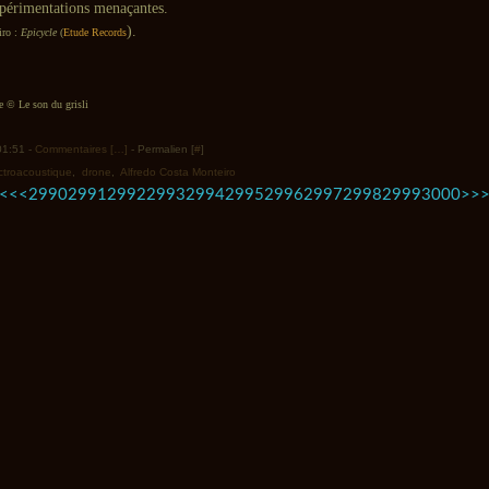
xpérimentations menaçantes.
).
iro :
Epicycle
(
Etude Records
© Le son du grisli
 01:51 -
Commentaires [
…
]
- Permalien [
#
]
ctroacoustique
,
drone
,
Alfredo Costa Monteiro
2900
2910
2920
2930
2940
2950
2960
2970
2980
3100
3200
3300
3400
3500
<<
<
2990
2991
2992
2993
2994
2995
2996
2997
2998
2999
3000
>
>