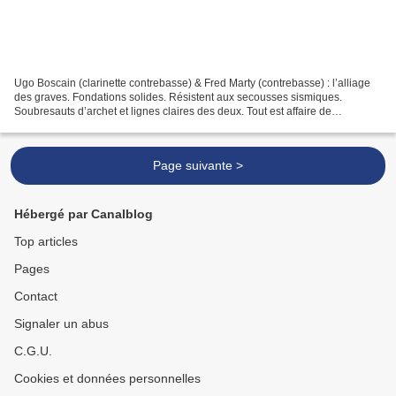
Ugo Boscain (clarinette contrebasse) & Fred Marty (contrebasse) : l’alliage
des graves. Fondations solides. Résistent aux secousses sismiques.
Soubresauts d’archet et lignes claires des deux. Tout est affaire de
contrebasse : en cordes ou en anches. Peurs...
Page suivante >
Hébergé par Canalblog
Top articles
Pages
Contact
Signaler un abus
C.G.U.
Cookies et données personnelles