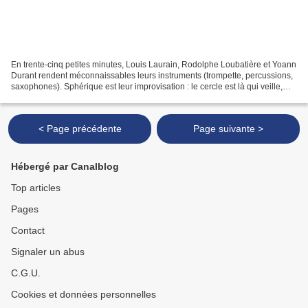
En trente-cinq petites minutes, Louis Laurain, Rodolphe Loubatière et Yoann
Durant rendent méconnaissables leurs instruments (trompette, percussions,
saxophones). Sphérique est leur improvisation : le cercle est là qui veille,
s’entretient, s’émancipe,...
< Page précédente
Page suivante >
Hébergé par Canalblog
Top articles
Pages
Contact
Signaler un abus
C.G.U.
Cookies et données personnelles