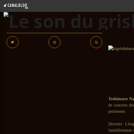
Toshimaru N
de concerts do
pertinente.
Derrière Llo
familièrement d