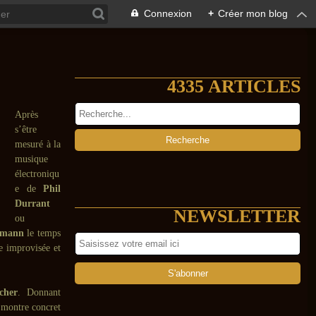
Connexion
+
Créer mon blog
4335 ARTICLES
Après
s’être
mesuré à la
musique
électroniqu
e de
Phil
Durrant
NEWSLETTER
ou
rzmann
le temps
e improvisée et
cher
. Donnant
e montre concret