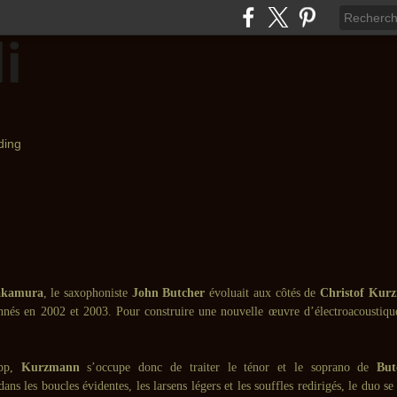
akamura
, le saxophoniste
John Butcher
évoluait aux côtés de
Christof Ku
nnés en 2002 et 2003. Pour construire une nouvelle œuvre d’électroacoustiqu
opp,
Kurzmann
s’occupe donc de traiter le ténor et le soprano de
But
ans les boucles évidentes, les larsens légers et les souffles redirigés, le duo s