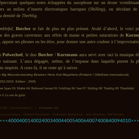
répercutant quelques notes échappées du saxophone sur un drone vrombissan
urs au milieu d’inserts électroniques baroques (
Shilling
), ou décidant de 
la densité de
Therblig
.
mbleful
,
Butcher
se fait de plus en plus présent. Avalé d’abord, le voici pr
se des graves caverneux aux effets de masse et petites saturations de
Kurzm
, appuie ses phrases ou les étire, pour donner une autre couleur à l’improvisati
u
Polwechsel
, le duo
Butcher
/
Kurzmann
aura servi avec tact la musique él
e naissant. L’aura dégagée, même, de l’impasse dans laquelle purent la p
s inspirés. A ceux-là, il ne reste qu’à suivre.
e Big Misunderstanding Between Hertz And MegaHertz
(Potlatch / Orkhêstra International).
002-2003. Edition : 2006.
e Space 03/ Klafter 04/ Redwood Second 05/ Schilling 06/ Seer 07/ Shilling 08/ Therblig 09/ Thimbleful
© Le son du grisli
 22:33 -
Commentaires [
…
]
- Permalien [
#
]
ctroacoustique
,
Christof Kurzmann
,
Toshimaru Nakamura
,
John Butcher
,
Phil Durrant
4020
4030
4040
4050
4060
4070
4080
4090
4100
4200
4300
<<
<
4000
4001
4002
4003
4004
4005
4006
4007
4008
4009
4010
>
>