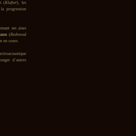
t (
Klafter
), les
la progression
enant ses aises
ann
(
Redwood
on en cours.
ectroacoustique
longer d’autres
>