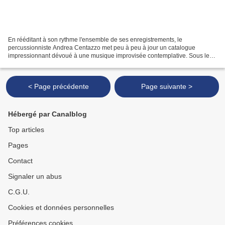
En rééditant à son rythme l'ensemble de ses enregistrements, le
percussionniste Andrea Centazzo met peu à peu à jour un catalogue
impressionnant dévoué à une musique improvisée contemplative. Sous le
nom de Koans , Centazzo rassemble aujourd'hui des pièces...
< Page précédente
Page suivante >
Hébergé par Canalblog
Top articles
Pages
Contact
Signaler un abus
C.G.U.
Cookies et données personnelles
Préférences cookies