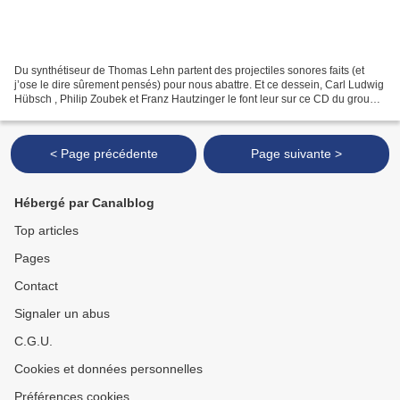
Du synthétiseur de Thomas Lehn partent des projectiles sonores faits (et
j’ose le dire sûrement pensés) pour nous abattre. Et ce dessein, Carl Ludwig
Hübsch , Philip Zoubek et Franz Hautzinger le font leur sur ce CD du groupe-
initiales LHZ+H. Scope est...
< Page précédente
Page suivante >
Hébergé par Canalblog
Top articles
Pages
Contact
Signaler un abus
C.G.U.
Cookies et données personnelles
Préférences cookies