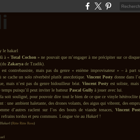
dû à «
Total Cochon
» ne pouvait que m’engager à me précipiter sur ce disque
(du
Zakarya
de Tzadik).
est contrebassiste, mais pas du genre « enième improvisateur » – à part s
ù se cache un solo réverbéré plutôt anecdotique.
Vincent Posty
donne dans l’e
que, mais n’est pas du genre bidouilleur béat.
Vincent Posty
est soliste, mais
le temps puisqu’il peut inviter le batteur
Pascal Gully
à jouer avec lui.
cela soit souligné, pour pouvoir dire tout le bien de ce que ce vinyle hétéroclite 
ent : une ambient haletante, des drones volants, des aigus qui vibrent, des empr
mme d’autres raclent sur l’os des bouts de viande tenaces,
Vincent Pos
s refrains tordus et peu communs. Longue vie au
Hakarl
!
Hakarl
(
Ritte Ritte Ross
)
arl