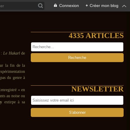
Connexion
+
Créer mon blog
4335 ARTICLES
 :
Le Hakarl
de
ur la fin de la
xpérimentation
 pas du genre à
NEWSLETTER
(enregistré « en
unts au noise ou
ty
extirpe à sa