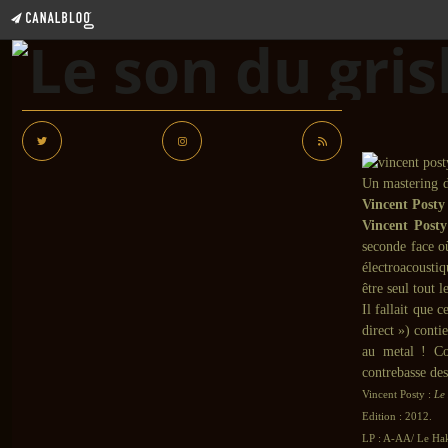
Un mastering 
Vincent Posty
Vincent Posty
seconde face o
électroacousti
être seul tout 
Il fallait que 
direct ») conti
au metal ! Co
contrebasse de
Vincent Posty :
Le 
Edition : 2012.
LP : A-AA/ Le Hak