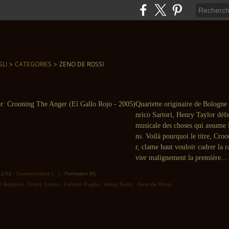
SLI
>
CATEGORIES
>
ZENO DE ROSSI
Quartette originaire de Bologn
nrico Sartori, Henry Taylor déf
musicale des choses qui assume l
ns. Voilà pourquoi le titre, Cr
r, clame haut vouloir cadrer la
vier malignement la première...
 12:02 -
Commentaires [
…
]
- Permalien [
#
]
o Borghini
,
Enrico Sartori
,
Fabrizio Puglisi
,
Henry Taylor
,
Zeno de Rossi