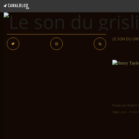
LE SON DU GRI
Posté par Grisli à
Tags:
jazz
,
Antoni