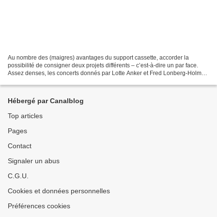
Au nombre des (maigres) avantages du support cassette, accorder la
possibilité de consigner deux projets différents – c’est-à-dire un par face.
Assez denses, les concerts donnés par Lotte Anker et Fred Lonberg-Holm
d’un côté et par Dave Jackson et Dirk...
Hébergé par Canalblog
Top articles
Pages
Contact
Signaler un abus
C.G.U.
Cookies et données personnelles
Préférences cookies