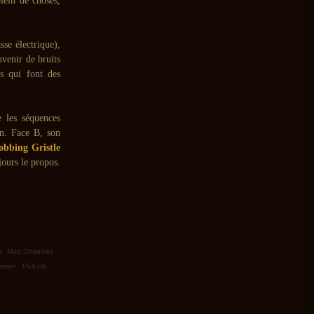
lein de choses,
sse électrique),
uvenir de bruits
es qui font des
e les séquences
on. Face B, son
obbing Gristle
jours le propos.
r
,
Matt Chandler
,
sman
,
Pick-Up
,