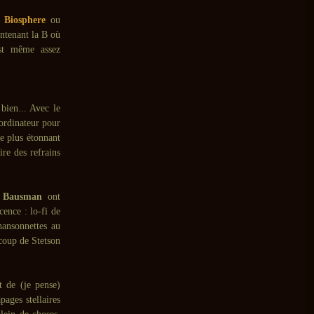
e
Biosphere
ou
intenant la B où
est même assez
 bien... Avec le
ordinateur pour
Le plus étonnant
re des refrains
 Bausman
ont
ence : lo-fi de
ansonnettes au
 coup de Stetson
t de (je pense)
ages stellaires