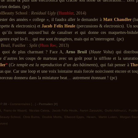
de noise & puis une electronica qui crache son noise de décoration… Bref p
rien dedans. (pc)
Beauty School :
Residual Ugly
(
Humbler
, 2014)
ester des années « college », il faudra aller le demander à
Matt Chandler
(ba
pette & electronics) et
Jacob Felix Heule
(percussions & electronics). Un so
 qu’ils tentent aujourd’hui de canaliser et qui donne ces maquettes-bidul
 genre expé lo-fi... qui me sont étrangères, mais qui m’interrogent. (pc)
Bruil, Fusiller :
Split
(
Hum Rec
, 2013)
e, quoi de plus charmant ? Face A,
Arno Bruil
(
Haute Volta
) qui distribu
 d’autres les coups de marteau avec un goût pour la sifflote et la saturati
ller
*
(
Ce temple est la reproduction d’un des bâtiments
), qui fait penser à
Thr
as que. Car une loop et une voix lointaine mais forcée noircissent encore et tou
rceau donnera dans la miniature beat… autrement étonnant ! (pc)
 07:38 -
Commentaires [
…
]
- Permalien [
#
]
d
,
Frans de Waard
,
Nicolas Caloia
,
Jacob Felix Heule
,
Aaron Zarzutzki
,
Giulio Aldinucci
,
Fusille
Beauty School
,
Chris Burns
,
Double Morris
,
Ellwood Epps
,
Hexen
,
Martin Luiten
,
Morgan Bau
ruest