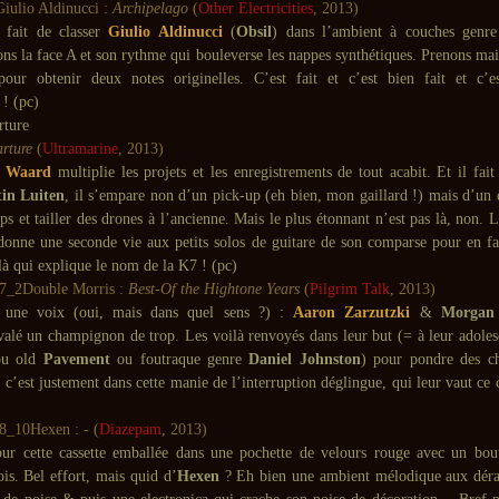
Giulio Aldinucci :
Archipelago
(
Other Electricities
, 2013)
 fait de classer
Giulio Aldinucci
(
Obsil
) dans l’ambient à couches genr
ons la face A et son rythme qui bouleverse les nappes synthétiques. Prenons ma
pour obtenir deux notes originelles. C’est fait et c’est bien fait et c’
 ! (pc)
rture
(
Ultramarine
, 2013)
e Waard
multiplie les projets et les enregistrements de tout acabit. Et il fait
in Luiten
, il s’empare non d’un pick-up (eh bien, mon gaillard !) mais d’un 
ops et tailler des drones à l’ancienne. Mais le plus étonnant n’est pas là, non. 
 donne une seconde vie aux petits solos de guitare de son comparse pour en fai
là qui explique le nom de la K7 ! (pc)
Double Morris :
Best-Of the Hightone Years
(
Pilgrim Talk
, 2013)
 une voix (oui, mais dans quel sens ?) :
Aaron Zarzutzki
&
Morgan
valé un champignon de trop. Les voilà renvoyés dans leur but (= à leur adolesc
u old
Pavement
ou foutraque genre
Daniel Johnston
) pour pondre des ch
 c’est justement dans cette manie de l’interruption déglingue, qui leur vaut ce
Hexen :
-
(
Diazepam
, 2013)
our cette cassette emballée dans une pochette de velours rouge avec un bou
is. Bel effort, mais quid d’
Hexen
? Eh bien une ambient mélodique aux dérap