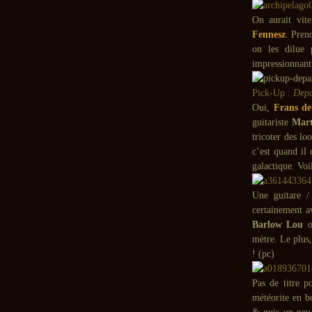
On aurait vite
Fennesz
. Pren
on les dilue 
impressionnant
Pick-Up :
Depa
Oui,
Frans d
guitariste
Mart
tricoter des lo
c’est quand il
galactique. Voi
Une guitare /
certainement a
Barlow
Lou
o
mètre. Le plus,
! (pc)
Pas de titre p
météorite en bo