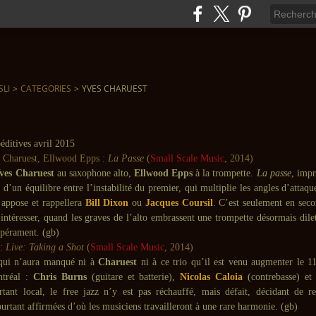
SLI
>
CATEGORIES
>
YVES CHARUEST
 Charuest, Ellwood Epps :
La Passe
(
Small Scale Music
, 2014)
ves Charuest
au saxophone alto,
Ellwood Epps
à la trompette.
La passe
, impr
 d’un équilibre entre l’instabilité du premier, qui multiplie les angles d’attaque
 appose et rappellera
Bill Dixon
ou
Jacques Coursil
. C’est seulement en seco
intéresser, quand les graves de l’alto embrassent une trompette désormais dile
pérament. (gb)
:
Live: Taking a Shot
(
Small Scale Music
, 2014)
qui n’aura manqué ni à
Charuest
ni à ce trio qu’il est venu augmenter le 
ntréal :
Chris Burns
(guitare et batterie),
Nicolas Caloia
(contrebasse) e
urtant local, le free jazz n’y est pas réchauffé, mais défait, décidant de re
urtant affirmées d’où les musiciens travailleront à une rare harmonie. (gb)