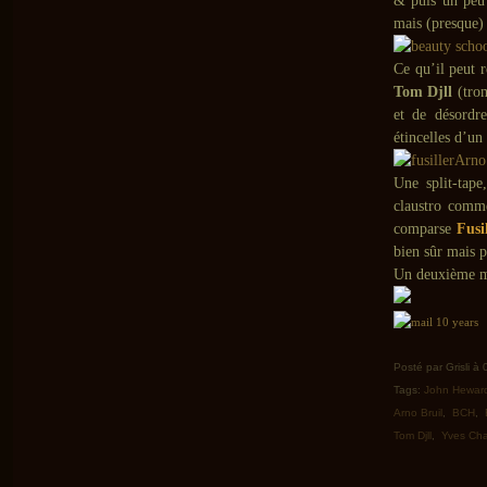
& puis un peu 
mais (presque) 
Ce qu’il peut r
Tom Djll
(trom
et de désordre
étincelles d’un
Arno 
Une split-tap
claustro comme
comparse
Fusi
bien sûr mais p
Un deuxième mo
Posté par Grisli à
Tags:
John Hewar
Arno Bruil
,
BCH
,
Tom Djll
,
Yves Cha