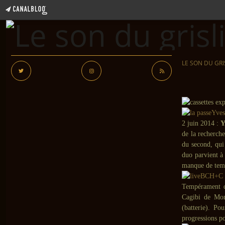
LE SON DU GRI
Yves
2 juin 2014 :
Y
de la recherche
du second, qui
duo parvient à 
manque de tem
BCH+C 
Tempérament 
Cagibi de Mo
(batterie). Po
progressions po