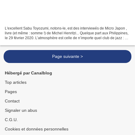
L'excellent Sabu Toyozumi, notons-le, est des interviewés de Micro Japon ,
livre (et même : somme !) de Michel Henritzi... Quelque part aux Philippines,
le 29 février 2020. L’atmosphère est celle de n’importe quel club de jazz : on
y converse, on n’écoute...
Page suivante >
Hébergé par Canalblog
Top articles
Pages
Contact
Signaler un abus
C.G.U.
Cookies et données personnelles