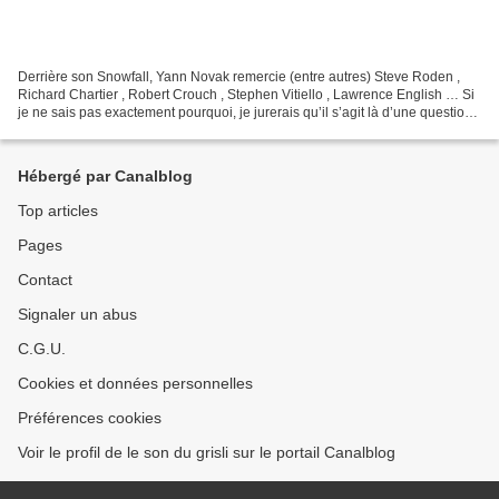
Derrière son Snowfall, Yann Novak remercie (entre autres) Steve Roden ,
Richard Chartier , Robert Crouch , Stephen Vitiello , Lawrence English … Si
je ne sais pas exactement pourquoi, je jurerais qu’il s’agit là d’une question,
si ce n’est d’influence,...
Hébergé par Canalblog
Top articles
Pages
Contact
Signaler un abus
C.G.U.
Cookies et données personnelles
Préférences cookies
Voir le profil de le son du grisli sur le portail Canalblog