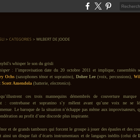
SLI
>
CATEGORIES
>
WILBERT DE JOODE
hisper
: l’improvisation date du 20 octobre 2011 et implique, rassemblés 
ry Ochs
(saxophones ténor et sopranino),
Dohee Lee
(voix, percussions),
Wil
et
Scott Amendola
(batterie,
electronics
).
 qu’illustrent ces trois mannequins démembrés de couverture marque 
ent : contrebasse et sopranino s’y mêlent avant qu’une voix ne se l
 menue. Le baroque de la situation n’échappe pas même aux improvisateurs, 
ondération au profit d’une discorde plus inspirante.
ténor et de grands tambours qui forcent le groupe à jouer des épaules et des co
t ainsi un disque fait d’écarts instrumentaux et de langages inédits (celui de