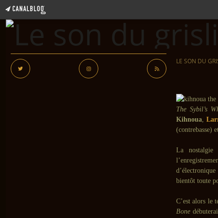
LE SON DU GRI
The Sybil’s W
Kihnoua
,
Lar
(contrebasse) 
La nostalgie
l’enregistrem
d’électronique
bientôt toute p
C’est alors le 
Bone
débuterai