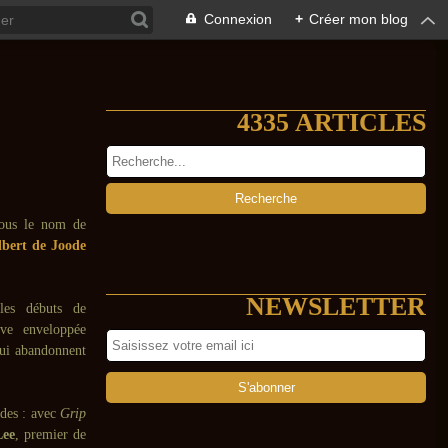
Connexion
+
Créer mon blog
4335 ARTICLES
sous le nom de
bert de Joode
NEWSLETTER
les débuts de
ève enveloppée
qui abandonnent
udes : avec
Grip
Lee
, premier de