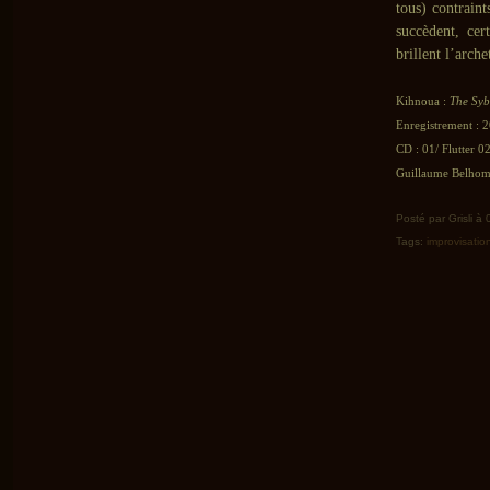
tous) contrain
succèdent, cer
brillent l’arch
Kihnoua :
The Syb
Enregistrement : 2
CD : 01/ Flutter 
Guillaume Belhomm
Posté par Grisli à
Tags:
improvisatio