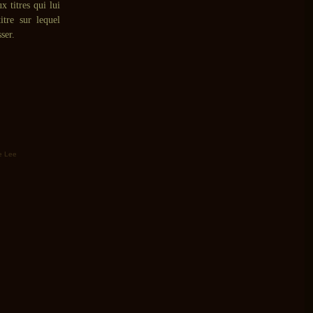
x titres qui lui
itre sur lequel
ser.
e Lee