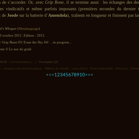
ts de s’accorder. Or, avec
Grip Bone
, il se termine aussi : les échanges des deu
tes vindicatifs et même parfois imposants (premières secondes du dernier t
et de
Joode
sur la batterie d’
Amendola
), traînent en longueur et finissent pas las
il’s Whisper
(
Metalanguage
)
0 octobre 2011. Edition : 2012.
02/ Grip Bone 03/ Erase the Sky 04/ …in progress…
e © Le son du grisli
 08:00 -
Commentaires [
…
]
- Permalien [
#
]
n
,
musique électroacoustique
,
Wilbert de Joode
,
Larry Ochs
,
Scott Amendola
,
Kihnoua
,
Dohe
<<
<
1
2
3
4
5
6
7
8
9
10
>
>>