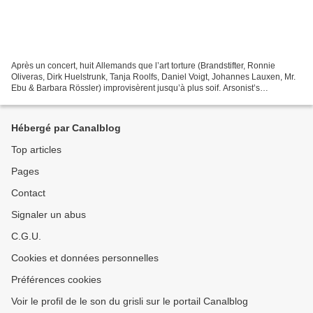
Après un concert, huit Allemands que l’art torture (Brandstifter, Ronnie
Oliveras, Dirk Huelstrunk, Tanja Roolfs, Daniel Voigt, Johannes Lauxen, Mr.
Ebu & Barbara Rössler) improvisèrent jusqu’à plus soif. Arsonist’s
Rebirthday Audition rapporte l’expérience...
Hébergé par Canalblog
Top articles
Pages
Contact
Signaler un abus
C.G.U.
Cookies et données personnelles
Préférences cookies
Voir le profil de le son du grisli sur le portail Canalblog