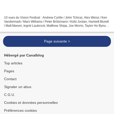
10 vues du Vision Festival : Andrew Cyrille / John Tchicai, Alex Weiss / Ken
Vandermark / Mars Williams / Peter Brötzmann / Kidd Jordan, Hamiett Bluiett
/ Matt Maneri, Ingrid Laubrock, Matthew Shipp, Joe Morris, Taylor Ho Bynum /
Muhammad Ali / Taylor...
Page suivante >
Hébergé par Canalblog
Top articles
Pages
Contact
Signaler un abus
C.G.U.
Cookies et données personnelles
Préférences cookies