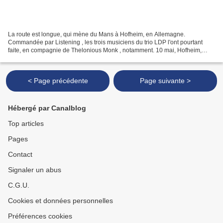
La route est longue, qui mène du Mans à Hofheim, en Allemagne.
Commandée par Listening , les trois musiciens du trio LDP l'ont pourtant
faite, en compagnie de Thelonious Monk , notamment. 10 mai, Hofheim,
Allemagne Jazz:yl Freiklang Freunde e. V. in der...
< Page précédente
Page suivante >
Hébergé par Canalblog
Top articles
Pages
Contact
Signaler un abus
C.G.U.
Cookies et données personnelles
Préférences cookies