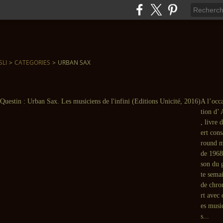
SLI
>
CATEGORIES
>
URBAN SAX
A l’occ
tion d’ 
, livre 
ert cons
round m
de 1968 
son du g
te sema
de chro
rt avec
es musi
s...