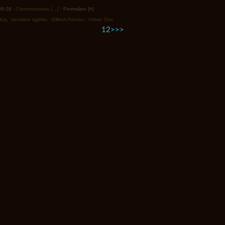
 08:08 -
Commentaires [
…
]
- Permalien [
#
]
dus
,
semaine agitée
,
Gilbert Artman
,
Urban Sax
1
2
>
>>