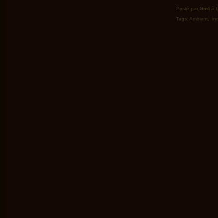
Posté par Grisli à
Tags:
Ambient
,
in