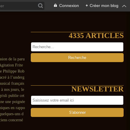
Connexion
+
Créer mon blog
4335 ARTICLES
asion de la paru
Agitation Frite
de Philippe Rob
acré à l’underg
usical français
NEWSLETTER
à nos jours, le
risli publie cet
ine une poignée
niques en rappo
 quelques-uns d
ciens concerné