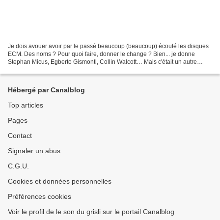
Je dois avouer avoir par le passé beaucoup (beaucoup) écouté les disques
ECM. Des noms ? Pour quoi faire, donner le change ? Bien... je donne
Stephan Micus, Egberto Gismonti, Collin Walcott… Mais c'était un autre
temps, presque une autre vie. Aujourd'hui,...
Hébergé par Canalblog
Top articles
Pages
Contact
Signaler un abus
C.G.U.
Cookies et données personnelles
Préférences cookies
Voir le profil de le son du grisli sur le portail Canalblog