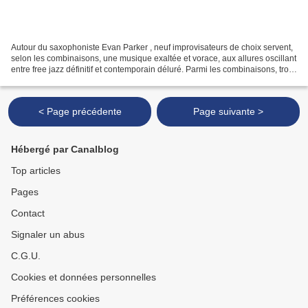
Autour du saxophoniste Evan Parker , neuf improvisateurs de choix servent,
selon les combinaisons, une musique exaltée et vorace, aux allures oscillant
entre free jazz définitif et contemporain déluré. Parmi les combinaisons, trois
trios: Kenny Wheeler...
< Page précédente
Page suivante >
Hébergé par Canalblog
Top articles
Pages
Contact
Signaler un abus
C.G.U.
Cookies et données personnelles
Préférences cookies