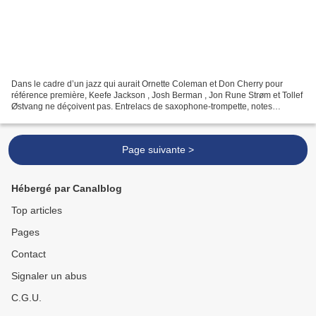
Dans le cadre d’un jazz qui aurait Ornette Coleman et Don Cherry pour
référence première, Keefe Jackson , Josh Berman , Jon Rune Strøm et Tollef
Østvang ne déçoivent pas. Entrelacs de saxophone-trompette, notes
répétées avant l’envol du thème, cornet...
Page suivante >
Hébergé par Canalblog
Top articles
Pages
Contact
Signaler un abus
C.G.U.