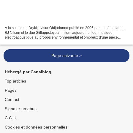
A la suite d’un Drykkjuvisur Ohljodanna publié en 2006 par le même label,
BJ Nilsen et le duo Stilluppsteypa limitent aujourd’hui leur musique
électroacoustique au propos environnemental et ombreux d’une pièce
unique : Passing Out. Plus d’une heure, alors,...
Page suivante >
Hébergé par Canalblog
Top articles
Pages
Contact
Signaler un abus
C.G.U.
Cookies et données personnelles