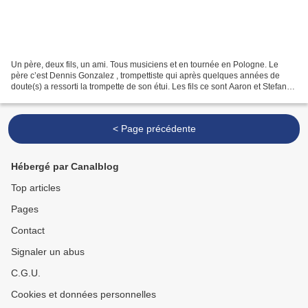
Un père, deux fils, un ami. Tous musiciens et en tournée en Pologne. Le
père c’est Dennis Gonzalez , trompettiste qui après quelques années de
doute(s) a ressorti la trompette de son étui. Les fils ce sont Aaron et Stefan
Gonzalez, respectivement contrebassiste...
< Page précédente
Hébergé par Canalblog
Top articles
Pages
Contact
Signaler un abus
C.G.U.
Cookies et données personnelles