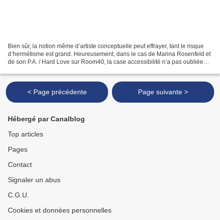
Bien sûr, la notion même d’artiste conceptuelle peut effrayer, tant le risque
d’hermétisme est grand. Heureusement, dans le cas de Marina Rosenfeld et
de son P.A. / Hard Love sur Room40, la case accessibilité n’a pas oubliée
d’être cochée, notamment grâce...
< Page précédente
Page suivante >
Hébergé par Canalblog
Top articles
Pages
Contact
Signaler un abus
C.G.U.
Cookies et données personnelles