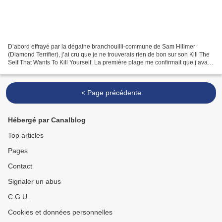
D’abord effrayé par la dégaine branchouilli-commune de Sam Hillmer
(Diamond Terrifier), j’ai cru que je ne trouverais rien de bon sur son Kill The
Self That Wants To Kill Yourself. La première plage me confirmait que j’avais
eu raison : des nappes de...
< Page précédente
Hébergé par Canalblog
Top articles
Pages
Contact
Signaler un abus
C.G.U.
Cookies et données personnelles