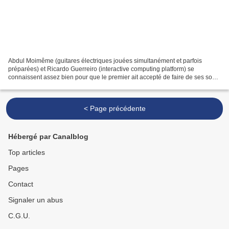
Abdul Moimême (guitares électriques jouées simultanément et parfois
préparées) et Ricardo Guerreiro (interactive computing platform) se
connaissent assez bien pour que le premier ait accepté de faire de ses sons
improvisés le matériau de départ des jeux...
< Page précédente
Hébergé par Canalblog
Top articles
Pages
Contact
Signaler un abus
C.G.U.