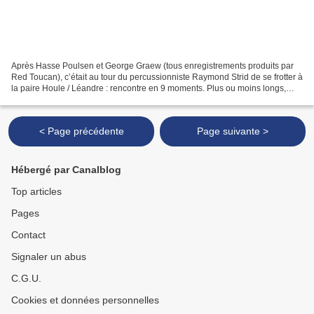
Après Hasse Poulsen et George Graew (tous enregistrements produits par
Red Toucan), c’était au tour du percussionniste Raymond Strid de se frotter à
la paire Houle / Léandre : rencontre en 9 moments. Plus ou moins longs,
ceux-là, et forcément différents...
< Page précédente
Page suivante >
Hébergé par Canalblog
Top articles
Pages
Contact
Signaler un abus
C.G.U.
Cookies et données personnelles