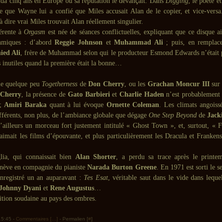
sida cinq ans en Europe où sa réputation le devançait. Dans
Digging
, le poète e
 que Wayne lui a confié que Miles accusait Alan de le copier, et vice-vers
à dire vrai Miles trouvait Alan réellement singulier.
érente à
Orgasm
est née de séances conflictuelles, expliquant que ce disque ai
hmiques : d’abord
Reggie Johnson
et
Muhammad Ali
; puis, en rempla
ied Ali
, frère de Muhammad selon qui le producteur Esmond Edwards n’était p
s inutiles quand la première était la bonne…
le quelque peu
Togetherness
de
Don Cherry
, ou les
Grachan Moncur III
sur 
Cherry
, la présence de
Gato Barbieri
et
Charlie Haden
n’est probablement 
;
Amiri Baraka
quant à lui évoque
Ornette Coleman
. Les climats angoiss
ifférents, non plus, de l’ambiance globale que dégage
One Step Beyond
de
Jack
d’ailleurs un morceau fort justement intitulé « Ghost Town », et, surtout, « F
aimait les films d’épouvante, et plus particulièrement les Dracula et Frankens
lia, qui connaissait bien
Alan Shorter
, a perdu sa trace après le printe
enève en compagnie du pianiste
Narada Burton Greene
. En 1971 est sorti le s
nregistré un an auparavant :
Tes Esat
, véritable saut dans le vide dans leque
Johnny Dyani
et
Rene Augustus
…
tion soudaine au pays des ombres.
 15:45 -
Commentaires [
…
]
- Permalien [
#
]