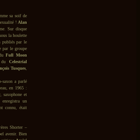
comme sa soif de
exualité !
Alan
ême. Sur disque
 sous la houlette
 publiés par le
e par le groupe
 du
Full Moon
es du
Celestrial
nçois Tusques
,
o-saxon a parlé
eau, en 1965 :
r
, saxophone et
enregistra un
t connu, était
rères Shorter –
el avenir. Bien