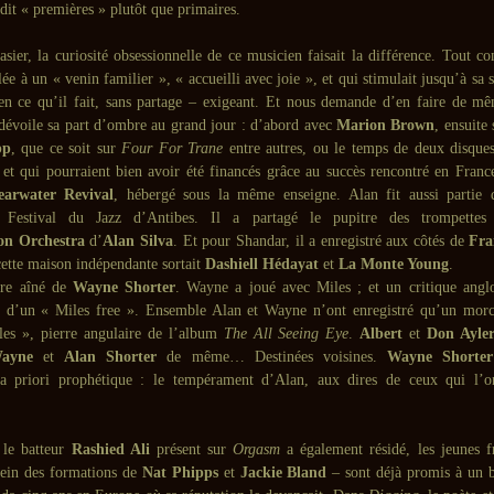
dit « premières » plutôt que primaires.
sasier, la curiosité obsessionnelle de ce musicien faisait la différence. Tout 
lée à un « venin familier », « accueilli avec joie », et qui stimulait jusqu’à sa s
en ce qu’il fait, sans partage – exigeant. Et nous demande d’en faire de m
évoile sa part d’ombre au grand jour : d’abord avec
Marion Brown
, ensuite
pp
, que ce soit sur
Four For Trane
entre autres, ou le temps de deux disques
 et qui pourraient bien avoir été financés grâce au succès rencontré en Franc
earwater Revival
, hébergé sous la même enseigne. Alan fit aussi partie
Festival du Jazz d’Antibes. Il a partagé le pupitre des trompett
n Orchestra
d’
Alan Silva
. Et pour Shandar, il a enregistré aux côtés de
Fra
cette maison indépendante sortait
Dashiell Hédayat
et
La Monte Young
.
ère aîné de
Wayne Shorter
. Wayne a joué avec Miles ; et un critique angl
d’un « Miles free ». Ensemble Alan et Wayne n’ont enregistré qu’un morc
es », pierre angulaire de l’album
The All Seeing Eye
.
Albert
et
Don Ayle
ayne
et
Alan Shorter
de même… Destinées voisines.
Wayne Shorter
 priori prophétique : le tempérament d’Alan, aux dires de ceux qui l’on
le batteur
Rashied Ali
présent sur
Orgasm
a également résidé, les jeunes f
ein des formations de
Nat Phipps
et
Jackie Bland
– sont déjà promis à un b