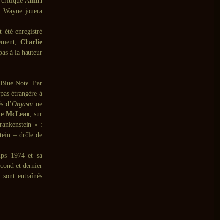
t critique
Amiri
a. Wayne jouera
t été enregistré
cement,
Charlie
as à la hauteur
Blue Note. Par
pas étrangère à
és d’
Orgasm
ne
ie McLean
, sur
rankenstein » :
tein – drôle de
mps 1974 et sa
econd et dernier
l sont entraînés