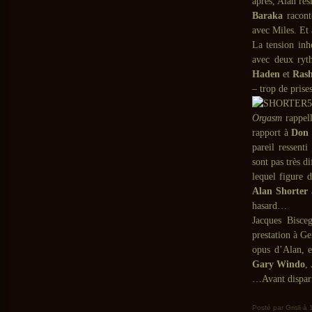
après, Alan ré
Baraka
raconte
avec Miles. Et 
La tension inh
avec deux ryt
Haden
et
Rash
– trop de prise
Orgasm
rappel
rapport à
Don 
pareil ressenti 
sont pas très d
lequel figure 
Alan Shorter
hasard…
Jacques Bisceg
prestation à G
opus d’Alan, e
Gary Windo
,
…Avant dispari
Posté par Grisli à