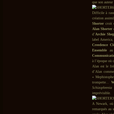
que son auteur 
Difficile à ras
création assimi
Shorter
croit 
Alan Shorter
d
d’
Archie She
label America,
Creedence Cl
Ensemble
au 
Communicatio
à l’époque où 
Alan est le fr
d’Alan comme 
« Mephistophel
trompette...
W
Schizophrenia
a
imprévisible.
A Newark, où 
remarqués au s