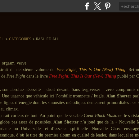
SLI
>
CATEGORIES
>
RASHIED ALI
extrait du deuxième volume de
Free Fight, This Is Our (New) Thing
. Retro
 de
Free Fight
dans le livre
Free Fight. This Is Our (New) Thing
publié par 
 son absolue nécessité – droit devant. Sans tergiverser – zéro compromis 
. Une urgence que véhicule ici l’ombilic trompette / bugle.
Alan Shorter
parl
de lignes d’énergie dont les sinuosités mélodiques demeurent primordiales : ce
 au climax.
araît curieux de tout. Au point que le vocable
Great Black Music
ne le satisf
nglobe pas assez de possibles.
Alan Shorter
n’a joué que de la « Nouvelle M
endante ou Universelle, et d’essence spirituelle. Nouvelle Chose envis
asmique, d’où le titre du premier album en qualité de leader, dans lequel se mê