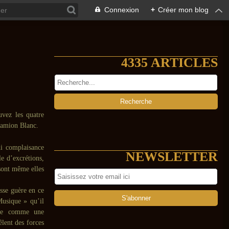
Connexion
+
Créer mon blog
4335 ARTICLES
uvez les quatre
Camion Blanc.
ni complaisance
NEWSLETTER
e d’excrétions,
 sont même elles
asse guère en ce
usique » qu’il
agée comme une
lent des forces