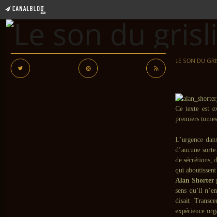
LE SON DU GRI
Ce texte est 
premiers tomes
L’urgence dans
d’aucune sorte
de sécrétions, 
qui aboutissent
Alan Shorter
p
sens qu’il n’e
disait Transc
expérience org