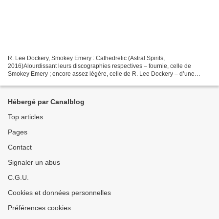
R. Lee Dockery, Smokey Emery : Cathedrelic (Astral Spirits,
2016)Alourdissant leurs discographies respectives – fournie, celle de
Smokey Emery ; encore assez légère, celle de R. Lee Dockery – d’une
nouvelle cassette, Daniel Hipolito (bandes, synthétiseurs,...
Hébergé par Canalblog
Top articles
Pages
Contact
Signaler un abus
C.G.U.
Cookies et données personnelles
Préférences cookies