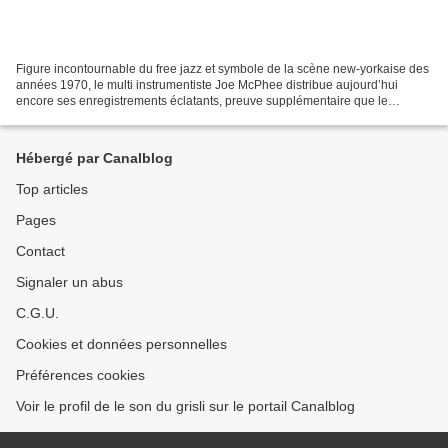
Figure incontournable du free jazz et symbole de la scène new-yorkaise des
années 1970, le multi instrumentiste Joe McPhee distribue aujourd’hui
encore ses enregistrements éclatants, preuve supplémentaire que le
meilleur arrive souvent de musiciens inassouvis....
Hébergé par Canalblog
Top articles
Pages
Contact
Signaler un abus
C.G.U.
Cookies et données personnelles
Préférences cookies
Voir le profil de le son du grisli sur le portail Canalblog