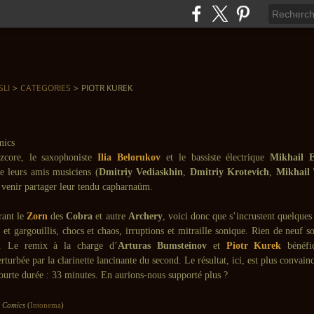
SLI
>
CATEGORIES
>
PIOTR KUREK
zcore, le saxophoniste
Ilia Belorukov
et le bassiste électrique
Mikhail 
e leurs amis musiciens (
Dmitriy Vediaskhin
,
Dmitriy Krotevich
,
Mikhail 
à venir partager leur tendu capharnaüm.
rant le
Zorn
des
Cobra
et autre
Archery
, voici donc que s’incrustent quelques
 et gargouillis, chocs et chaos, irruptions et mitraille sonique. Rien de neuf so
a. Le remix à la charge d’
Arturas Bumsteinov
et
Piotr Kurek
bénéfic
erturbée par la clarinette lancinante du second. Le résultat, ici, est plus convain
ourte durée : 33 minutes. En aurions-nous supporté plus ?
:
Comics
(
Intonema
)