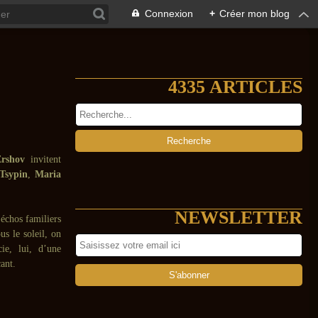
Connexion
+
Créer mon blog
4335 ARTICLES
Ershov
invitent
Tsypin
,
Maria
NEWSLETTER
 échos familiers
us le soleil, on
ie, lui, d’une
cant.