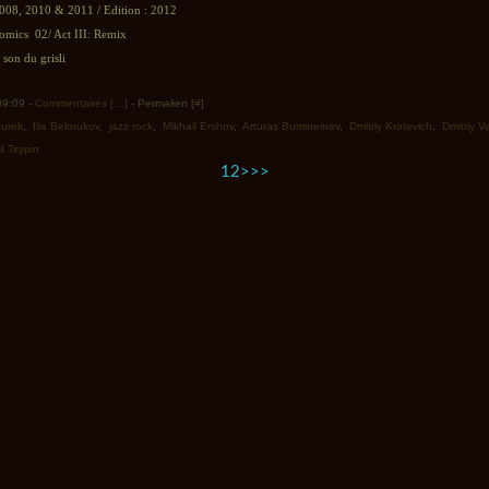
2008, 2010 & 2011 / Edition : 2012
Comics 02/ Act III: Remix
son du grisli
 09:09 -
Commentaires [
…
]
- Permalien [
#
]
Kurek
,
Ilia Belorukov
,
jazz rock
,
Mikhail Ershov
,
Arturas Bumsteinov
,
Dmitriy Krotevich
,
Dmitriy V
l Tsypin
1
2
>
>>