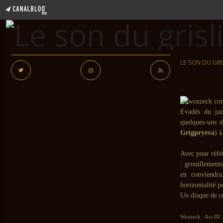
LE SON DU GRI
Evadés du jaz
quelques-uns d
Grigpryeva
) 
Avec pour réfé
: grouillements
en conviendr
horizontalité p
Un disque de c
Wozzeck : Act III 