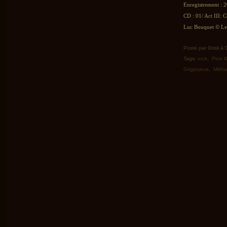
Enregistrement : 
CD : 01/ Act III: 
Luc Bouquet © Le 
Posté par Grisli à
Tags:
rock
,
Piotr 
Grigpryeva
,
Mikhai