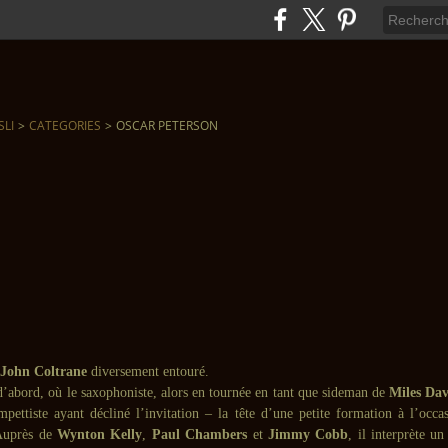
SLI
>
CATEGORIES
>
OSCAR PETERSON
John Coltrane
diversement entouré.
d’abord, où le saxophoniste, alors en tournée en tant que sideman de
Miles Dav
mpettiste ayant décliné l’invitation – la tête d’une petite formation à l’occ
 Auprès de
Wynton Kelly
,
Paul Chambers
et
Jimmy Cobb
, il interprète u