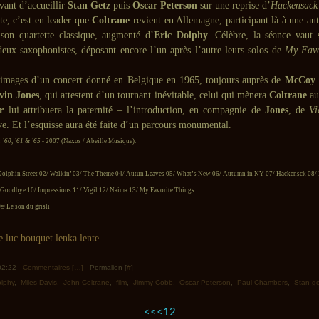
vant d’accueillir
Stan Getz
puis
Oscar Peterson
sur une reprise d’
Hackensack
te, c’est en leader que
Coltrane
revient en Allemagne, participant là à une aut
son quartette classique, augmenté d’
Eric Dolphy
. Célèbre, la séance vaut 
deux saxophonistes, déposant encore l’un après l’autre leurs solos de
My Favo
s images d’un concert donné en Belgique en 1965, toujours auprès de
McCoy 
vin Jones
, qui attestent d’un tournant inévitable, celui qui mènera
Coltrane
au 
r
lui attribuera la paternité – l’introduction, en compagnie de
Jones
, de
Vi
e. Et l’esquisse aura été faite d’un parcours monumental.
n ’60, ’61 & ’65
- 2007 (Naxos / Abeille Musique).
olphin Street 02/ Walkin’ 03/ The Theme 04/ Autun Leaves 05/ What’s New 06/ Autumn in NY 07/ Hackensck 08/
 Goodbye 10/ Impressions 11/ Vigil 12/ Naima 13/ My Favorite Things
 Le son du grisli
 02:22 -
Commentaires [
…
]
- Permalien [
#
]
olphy
,
Miles Davis
,
John Coltrane
,
film
,
Jimmy Cobb
,
Oscar Peterson
,
Paul Chambers
,
Stan ge
<<
<
1
2