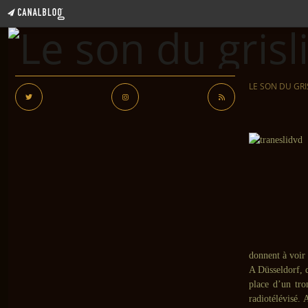
LE SON DU GRI
donnent à voir
A Düsseldorf, 
place d’un tro
radiotélévisé.