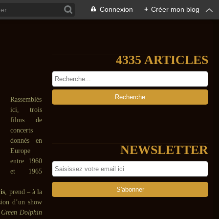
Connexion
+
Créer mon blog
4335 ARTICLES
Rassemblés
ici, trois
films de
concerts
donnés en
NEWSLETTER
Europe
entre 1960
et 1965
is
, prend – à la
asion d’un show
n
Green Dolphin