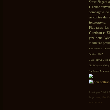
Street
élégant a
L’année suivan
compagnie de 
rencontre des 
Impressions
.
Plus rares, le
Garrison
et
El
jazz dont
Ayle
meilleure preuv
John Coltrane :
Live i
Edition : 2007.
DVD : 01/ On Green D
09/ Ev’rytime We Say
Guillaume Belhomme ©
Posté par Grisli à
Tags:
jazz
,
Eric D
McCoy Tyner