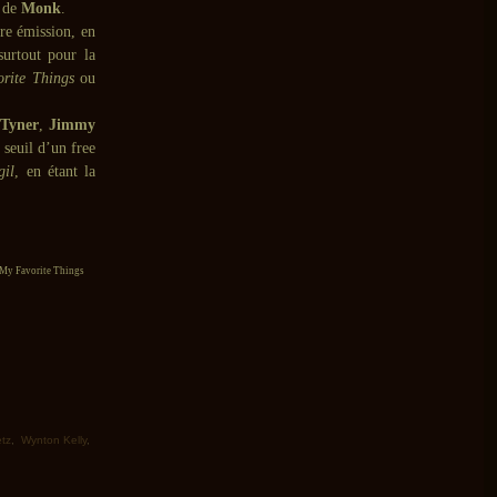
de
Monk
.
re émission, en
surtout pour la
rite Things
ou
Tyner
,
Jimmy
seuil d’un free
gil
, en étant la
 My Favorite Things
tz
,
Wynton Kelly
,