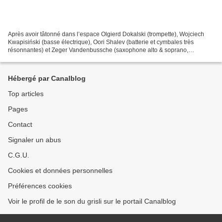
Après avoir tâtonné dans l’espace Olgierd Dokalski (trompette), Wojciech
Kwapisiński (basse électrique), Oori Shalev (batterie et cymbales très
résonnantes) et Zeger Vandenbussche (saxophone alto & soprano,
clarinette) tâtonnent dans d’autres pistes :...
Hébergé par Canalblog
Top articles
Pages
Contact
Signaler un abus
C.G.U.
Cookies et données personnelles
Préférences cookies
Voir le profil de le son du grisli sur le portail Canalblog