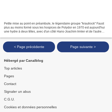
Petite mise au point en préambule, le légendaire groupe "krautrock" Faust
plus au moins formé sous les hospices de Polydor en 1970 est aujourd'hui
une hydre à deux têtes, avec d'un côté Hans-Joachim Irmler et de l'autre
Jean-Hervé Péron, deux fractions...
< Page précédente
Page suivante >
Hébergé par Canalblog
Top articles
Pages
Contact
Signaler un abus
C.G.U.
Cookies et données personnelles