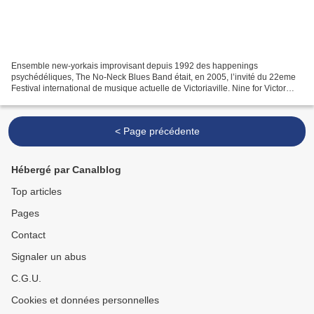
Ensemble new-yorkais improvisant depuis 1992 des happenings
psychédéliques, The No-Neck Blues Band était, en 2005, l’invité du 22eme
Festival international de musique actuelle de Victoriaville. Nine for Victor
n’étant rien d’autre que l’enregistrement...
< Page précédente
Hébergé par Canalblog
Top articles
Pages
Contact
Signaler un abus
C.G.U.
Cookies et données personnelles