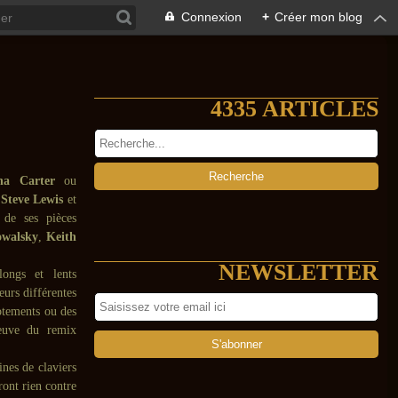
Connexion
+
Créer mon blog
4335 ARTICLES
ina Carter
ou
,
Steve Lewis
et
de ses pièces
walsky
,
Keith
NEWSLETTER
longs et lents
urs différentes
hotements ou des
reuve du remix
nes de claviers
ront rien contre