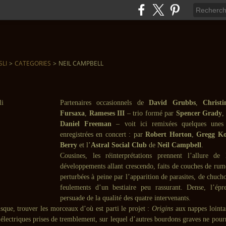
SLI
>
CATEGORIES
>
NEIL CAMPBELL
Partenaires occasionnels de
David Grubbs
,
Christ
Fursaxa
,
Rameses III
– trio formé par
Spencer Grady
Daniel Freeman
– voit ici remixées quelques unes 
enregistrées en concert : par
Robert Horton
,
Gregg Ko
Berry
et l’
Astral Social Club
de
Neil Campbell
.
Cousines, les réinterprétations prennent l’allure de 
développements allant crescendo, faits de couches de rume
perturbées à peine par l’apparition de parasites, de chuc
feulements d’un bestiaire peu rassurant. Dense, l’ép
persuade de la qualité des quatre intervenants.
sque, trouver les morceaux d’où est parti le projet :
Origins
aux nappes lointai
 électriques prises de tremblement, sur lequel d’autres bourdons graves ne pour