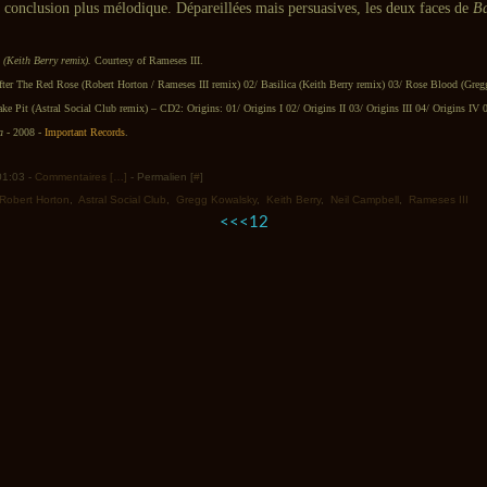
e conclusion plus mélodique. Dépareillées mais persuasives, les deux faces de
Ba
 (Keith Berry remix).
Courtesy of Rameses III.
fter The Red Rose (Robert Horton / Rameses III remix) 02/ Basilica (Keith Berry remix) 03/ Rose Blood (Gre
ke Pit (Astral Social Club remix) – CD2: Origins: 01/ Origins I 02/ Origins II 03/ Origins III 04/ Origins IV 
a
- 2008 -
Important Records
.
 01:03 -
Commentaires [
…
]
- Permalien [
#
]
Robert Horton
,
Astral Social Club
,
Gregg Kowalsky
,
Keith Berry
,
Neil Campbell
,
Rameses III
<<
<
1
2