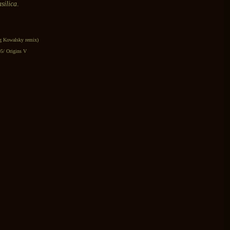
silica
.
gg Kowalsky remix)
05/ Origins V