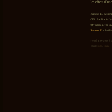
les effets d’un
Rameses III,
Basilica
CD1: Basilica: 01/ A
04/ Tigers In The Sna
Rameses III
-
Basilic
Posté par Grisli à
Tags:
rock
,
mp3
,