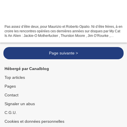
Pas assez d’être deux, pour Maurizio et Roberto Opalio. Ni d’être frères, à en
croire les rencontres opérées ces dernières années sur disques par My Cat
Is An Alien : Jackie-O Motherfucker , Thurston Moore , Jim O’Rourke ,
Okkyung Lee et Christian Marclay...
Page suivante >
Hébergé par Canalblog
Top articles
Pages
Contact
Signaler un abus
C.G.U.
Cookies et données personnelles