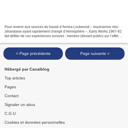
Pour revenir aux sources du travail d’Annea Lockwood – musicienne néo-
zélandaise ayant rapidement changé d’hémisphère –, Early Works 1967-82
fait défiler de ces expériences sonores : menées (devant public) sur l’effet du
mouvement sur l’oralité envisageable...
< Page précédente
Page suivante >
Hébergé par Canalblog
Top articles
Pages
Contact
Signaler un abus
C.G.U.
Cookies et données personnelles