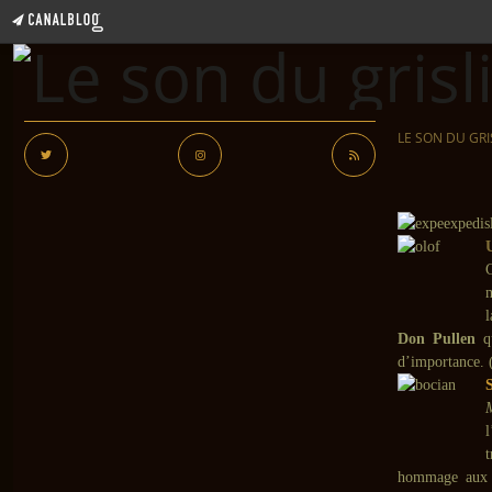
LE SON DU GRI
m
l
Don Pullen
q
d’importance. 
l
t
hommage aux gr