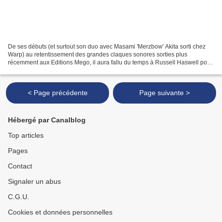
De ses débuts (et surtout son duo avec Masami 'Merzbow' Akita sorti chez
Warp) au retentissement des grandes claques sonores sorties plus
récemment aux Editions Mego, il aura fallu du temps à Russell Haswell pour
faire avaler « à un plus grand nombre...
< Page précédente
Page suivante >
Hébergé par Canalblog
Top articles
Pages
Contact
Signaler un abus
C.G.U.
Cookies et données personnelles