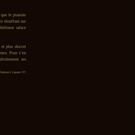
que le pianiste
ir étouffant sur
hétiseur salace
 et plus discret
emes
. Pour s’en
droitement ses
/Salome's Lament 07/