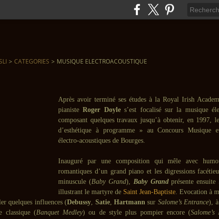
SLI
>
CATEGORIES
>
MUSIQUE ELECTROACOUSTIQUE
Après avoir terminé ses études à la Royal Irish Acade
pianiste
Roger Doyle
s’est focalisé sur la musique éle
composant quelques travaux jusqu’à obtenir, en 1997, 
d’esthétique à programme » au Concours Musique et
électro-acoustiques de Bourges.
Inauguré par une composition qui mêle avec humou
romantiques d’un grand piano et les digressions facétie
minuscule (
Baby Grand
),
Baby Grand
présente ensuite
illustrant le martyre de
Saint Jean-Baptiste
. Evocation à m
ler quelques influences (
Debussy
,
Satie
,
Hartmann
sur
Salome’s Entrance
), 
e classique (
Banquet Medley
) ou de style plus pompier encore (
Salome’s