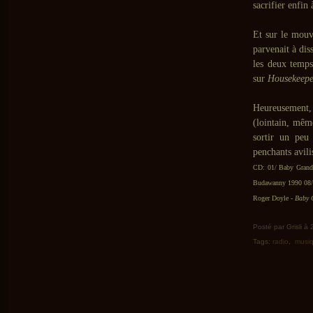
sacrifier enfin
Et sur le mouv
parvenait à dis
les deux temp
sur
Housekeepe
Heureusement
(lointain, mê
sortir un peu
penchants avili
CD:
01/ Baby Grand
Budawanny 1990 08/ 
Roger Doyle -
Baby 
Posté par Grisli à
Tags:
radio
,
musiq