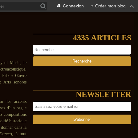
Connexion
+
Créer mon blog
4335 ARTICLES
my of Music, le
ctroacoustique,
le Prix « Œuvre
 Arts sonores
NEWSLETTER
r les accents
uses d’un orgue
 5 compositions
oitié historique
à donner dans la
 Dance
), à tout