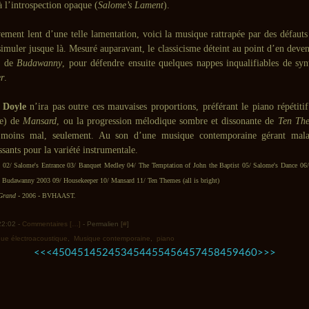
 à l’introspection opaque (
Salome’s Lament
).
ement lent d’une telle lamentation, voici la musique rattrapée par des défauts 
simuler jusque là. Mesuré auparavant, le classicisme déteint au point d’en deven
s de
Budawanny
, pour défendre ensuite quelques nappes inqualifiables de synt
r
.
,
Doyle
n’ira pas outre ces mauvaises proportions, préférant le piano répétitif
me) de
Mansard
, ou la progression mélodique sombre et dissonante de
Ten Th
 moins mal, seulement. Au son d’une musique contemporaine gérant mala
ssants pour la variété instrumentale.
 02/ Salome's Entrance 03/ Banquet Medley 04/ The Temptation of John the Baptist 05/ Salome's Dance 06
Budawanny 2003 09/ Housekeeper 10/ Mansard 11/ Ten Themes (all is bright)
Grand
- 2006 - BVHAAST.
 22:02 -
Commentaires [
…
]
- Permalien [
#
]
ue électroacoustique
,
Musique contemporaine
,
piano
400
410
420
430
440
470
480
490
<<
<
450
451
452
453
454
455
456
457
458
459
460
>
>>