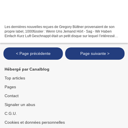
Les dernières nouvelles reçues de Gregory Büttner provenaient de son
propre label, 1000füssler : Wenn Uns Jemand Hört - Sag - Wir Haben
Einfach Kurz Luft Geschnappt était un petit disque sur lequel l’intéressé
faisait une belle musique de crépitements...
< Page précédente
Page suivante >
Hébergé par Canalblog
Top articles
Pages
Contact
Signaler un abus
C.G.U.
Cookies et données personnelles