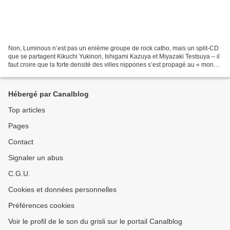
Non, Luminous n’est pas un enième groupe de rock catho, mais un split-CD
que se partagent Kikuchi Yukinori, Ishigami Kazuya et Miyazaki Testsuya – il
faut croire que la forte densité des villes nippones s’est propagé au « monde
» du disque ! Nos messieurs...
Hébergé par Canalblog
Top articles
Pages
Contact
Signaler un abus
C.G.U.
Cookies et données personnelles
Préférences cookies
Voir le profil de le son du grisli sur le portail Canalblog