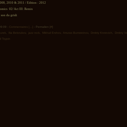
2008, 2010 & 2011 / Edition : 2012
Comics 02/ Act III: Remix
son du grisli
 09:09 -
Commentaires [
…
]
- Permalien [
#
]
Kurek
,
Ilia Belorukov
,
jazz rock
,
Mikhail Ershov
,
Arturas Bumsteinov
,
Dmitriy Krotevich
,
Dmitriy V
l Tsypin