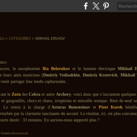
SLI
>
CATEGORIES
>
MIKHAIL ERSHOV
zcore, le saxophoniste
Ilia Belorukov
et le bassiste électrique
Mikhail 
e leurs amis musiciens (
Dmitriy Vediaskhin
,
Dmitriy Krotevich
,
Mikhail 
à venir partager leur tendu capharnaüm.
rant le
Zorn
des
Cobra
et autre
Archery
, voici donc que s’incrustent quelques
 et gargouillis, chocs et chaos, irruptions et mitraille sonique. Rien de neuf so
a. Le remix à la charge d’
Arturas Bumsteinov
et
Piotr Kurek
bénéfic
erturbée par la clarinette lancinante du second. Le résultat, ici, est plus convain
ourte durée : 33 minutes. En aurions-nous supporté plus ?
:
Comics
(
Intonema
)