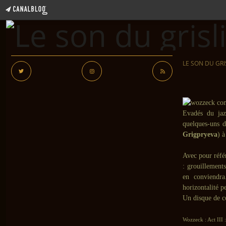
LE SON DU GRI
Evadés du jaz
quelques-uns d
Grigpryeva
) 
Avec pour réfé
: grouillements
en conviendr
horizontalité p
Un disque de c
Wozzeck : Act III 