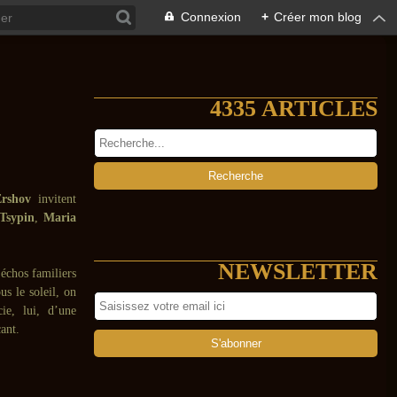
Connexion
+
Créer mon blog
4335 ARTICLES
Ershov
invitent
Tsypin
,
Maria
NEWSLETTER
 échos familiers
us le soleil, on
ie, lui, d’une
cant.