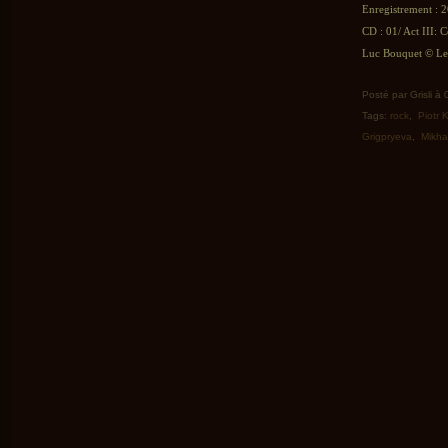
Enregistrement : 
CD : 01/ Act III: 
Luc Bouquet © Le 
Posté par Grisli à
Tags:
rock
,
Piotr 
Grigpryeva
,
Mikhai