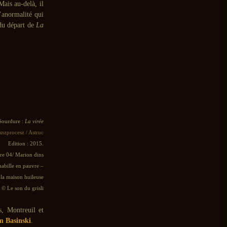
 Mais au-delà, il
’anormalité qui
 du départ de
La
Sourdure :
La virée
anzprocesz / Astruc
Edition : 2015.
ïre 04/ Marion dins
habille en pauvre –
 la maison huileuse
e © Le son du grisli
s, Montreuil et
m Basinski
.