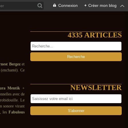
Connexion
+
Créer mon blog
4335 ARTICLES
rnest Bergez
et
(enchanté). Ce
NEWSLETTER
ura Mentik
+
onnelles avec de
robidouille. Le
on sonore virant
, les
Fabulous