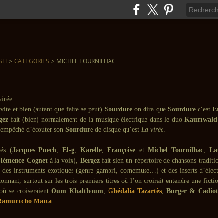
SLI
>
CATEGORIES
>
MICHEL TOURNILHAC
vite et bien (autant que faire se peut)
Sourdure
on dira que
Sourdure
c’est
E
gez
fait (bien) normalement de la musique électrique dans le duo
Kaumwald
 empêché d’écouter son
Sourdure
de disque qu’est
La virée
.
tés (
Jacques Puech
,
El-g
,
Karelle
,
Françoise
et
Michel Tournilhac
,
La
lémence Cognet
à la voix),
Bergez
fait sien un répertoire de chansons traditi
, des instruments exotiques (genre gambri, cornemuse…) et des inserts d’élect
onnant, surtout sur les trois premiers titres où l’on croirait entendre une ficti
où se croiseraient
Oum Khalthoum
,
Ghédalia Tazartès
,
Burger & Cadiot
Ramuntcho Matta
.