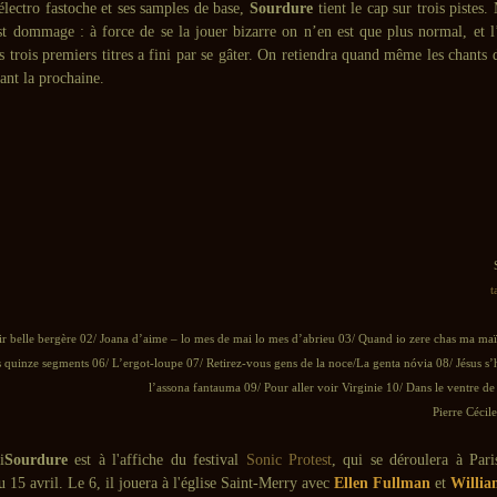
électro fastoche et ses samples de base,
Sourdure
tient le cap sur trois pistes.
est dommage : à force de se la jouer bizarre on n’en est que plus normal, et l
des trois premiers titres a fini par se gâter. On retiendra quand même les chants
dant la prochaine.
t
r belle bergère 02/ Joana d’aime – lo mes de mai lo mes d’abrieu 03/ Quand io zere chas ma ma
s quinze segments 06/ L’ergot-loupe 07/ Retirez-vous gens de la noce/La genta nóvia 08/ Jésus s’
l’assona fantauma 09/ Pour aller voir Virginie 10/ Dans le ventre de
Pierre Cécil
Sourdure
est à l'affiche du festival
Sonic Protest
, qui se déroulera à Pari
au 15 avril. Le 6, il jouera à l'église Saint-Merry avec
Ellen Fullman
et
Willia