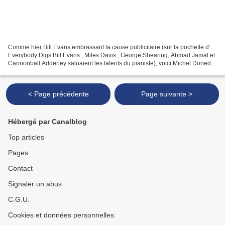
Comme hier Bill Evans embrassant la cause publicitaire (sur la pochette d’
Everybody Digs Bill Evans , Miles Davis , George Shearing, Ahmad Jamal et
Cannonball Adderley saluaient les talents du pianiste), voici Michel Doneda
célébré sur pochette par quelques...
< Page précédente
Page suivante >
Hébergé par Canalblog
Top articles
Pages
Contact
Signaler un abus
C.G.U.
Cookies et données personnelles