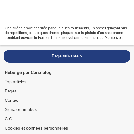
Une sirène grave charriée par quelques roulements, un archet grinçant pris
de répétitions, et quelques drones plaqués sur la plainte d’un saxophone
tremblant ouvrent In Former Times, nouvel enregistrement de Memorize the
Sky – Matt Bauder (saxophones,...
Page suivante >
Hébergé par Canalblog
Top articles
Pages
Contact
Signaler un abus
C.G.U.
Cookies et données personnelles