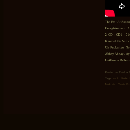
The Ex :
At Bimhu
Enregistrement : 
2 CD : CD1 : 01/ 
Kimmel 07/ Sonic
Oh Puckerlips No
Abbay Abbay / Ayn
Guillaume Belhomm
Posté par Grisli à
Tags:
rock
,
Peter
Mekuria
,
Terrie Ex