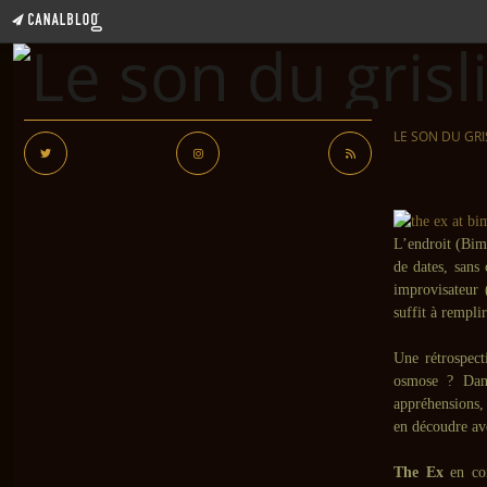
LE SON DU GRI
L’endroit (Bim
de dates, sans
improvisateur 
suffit à rempli
Une rétrospect
osmose ? Dans
appréhensions,
en découdre av
The Ex
en con