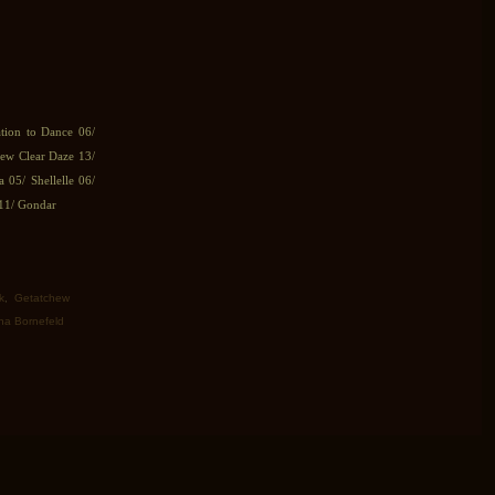
ation to Dance 06/
ew Clear Daze 13/
05/ Shellelle 06/
 11/ Gondar
k
,
Getatchew
na Bornefeld